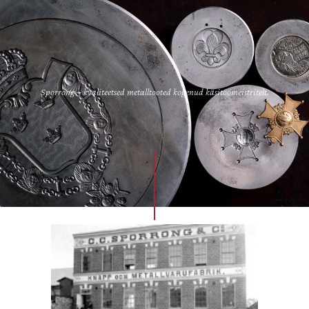
Sporrong – kvaliteetsed metalltooted kogenud käsitöömeistritelt.