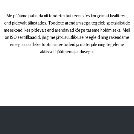
Me püüame pakkuda nii toodetes kui teenustes kõrgeimat kvaliteeti,
end pidevalt täiustades. Toodete arendamisega tegeleb spetsialistide
meeskond, kes pidevalt end arendavad kõrge taseme hoidmiseks. Meil
on ISO sertifikaadid, järgime jätkusuutlikkuse reegleid ning rakendame
energiasäästlikke tootmis­meetodeid ja materjale ning tegeleme
aktiivselt jäätmemajandusega.