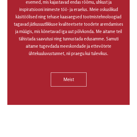
esemed, mis kajastavad endas rõõmu, uhkust ja
inspiratsiooni inimeste töö- ja eraelus. Meie oskuslikud
käsitöölised ning tehase kaasaegsed tootmistehnoloogiad
tagavad jätkusuutlikkuse kvaliteetsete toodete arendamises
ja müügis, mis kõnetavad iga uut põlvkonda. Me aitame teil
tähistada saavutusi ning tunnustada edusamme. Samuti
aitame tugevdada meeskondade ja ettevõtete
ühtekuuluvustunnet, nii praegu kui tulevikus.
Meist