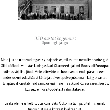
350 aastat kogemust
Sporrongi ajalugu
Meie juured ulatuvad tagasi 17. sajandisse, mil asutati metallimeistrite gild.
Gildi töökoda varustas kuningas Karl XI armeed ajal, mil Rootsi oli Euroopas
võimas sõjaline jõud. Meie ettevõte on hoolitsenud enda pärandi eest,
andes oskusi edasi käest kätte ja põlvest põlve juba enam kui 350 aastat.
Tänapäeval kasutab neid samu oskusi meie meeskond Kuressaares, Eestis,
kus suurem osa toodetest valmistatakse.
Lisaks oleme uhkelt Rootsi Kuningliku Õukonna tarnija, tiitel mis annab
tunnustust meie kõrgest kvaliteedist.