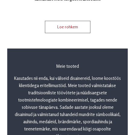
Loe rohkem
Meie tooted
Kasutades nii enda, kui väliseid disainereid, loome koostöös
klientidega eritellimustöid. Meie tooted valmistatakse
traditsiooniliste töövõtete ja nüüdisaegsete
tootmistehnoloogiate kombineerimisel, tagades nende
sobivuse tänapäeva. Sadade aastate jooksul oleme
disaininud ja valmistanud tuhandeid mundrite sümboolikaid,
auhindu, medaleid, brändimärke, spordiauhindu ja
teenetemärke, mis suurendavad kõigi osapoolte